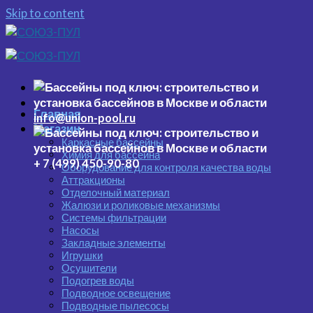
Skip to content
Главная
info@union-pool.ru
Магазин
Каркасные бассейны
Химия для бассейна
+ 7 (499) 450-90-80
Оборудование для контроля качества воды
Аттракционы
Отделочный материал
Жалюзи и роликовые механизмы
Системы фильтрации
Насосы
Закладные элементы
Игрушки
Осушители
Подогрев воды
Подводное освещение
Подводные пылесосы