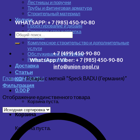
Лестницы и поручни
Трубы и фитинговая арматура
Строительный материал
Услуги
WHATSAPP:
+ 7 (985) 450-90-80
Проектирование и дизайн
Строительство и отделка
Монтаж
Комплексное строительство и дополнительные
услуги
+ 7 (499) 450-90-80
Обслуживание бассейнов
Ремонт бассейнов
WhatsApp / Viber:
+ 7 (985) 450-90-80
Доставка
info@union-pool.ru
Статьи
Главная
/
Товары с меткой “Speck BADU (Германия)”
КОНТАКТЫ
Фильтрация
0.00
₽
Отображение единственного товара
Корзина пуста.
Корзина
Корзина пуста.