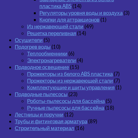
пластика ABS
(14)
Регуляторы уровня воды и воздуха
(3)
Кнопки для аттракционов
(1)
Из нержавеющей стали
(49)
Решетка переливная
(14)
Осушители
(5)
Подогрев воды
(10)
Теплообменники
(6)
Электронагреватели
(4)
Подводное освещение
(15)
Прожекторы из белого ABS пластика
(7)
Прожекторы из нержавеющей стали
(7)
Комплектующие и щиты управления
(1)
Подводные пылесосы
(23)
Роботы-пылесосы для бассейна
(5)
Ручные пылесосы для бассейна
(18)
Лестницы и поручни
(12)
Трубы и фитинговая арматура
(89)
Строительный материал
(16)