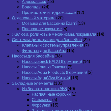
Аэромассаж
(18)
Водопады
(24)
Противотоки и гидромассаж
(12)
Отделочный материал
(20)
Мозаика для бассейна Ezarri
(13)
Пленочное покрытие
(6)
Жалюзи, роликовые механизмы, покрывала
(14)
Системы фильтрации для бассейна
(22)
Клапаны и системы управления
(7)
Фильтры для бассейна
(15)
Насосы для бассейна
(36)
Насосы Speck BADU (Германия)
(14)
Насосы Emaux (Гонконг)
(2)
Насосы Aqua Products (Германия)
(2)
Насосы AquaViva (Китай)
(18)
Закладные элементы
(103)
Из белого пластика ABS
(40)
Распаячные коробки
(1)
Скиммера
(5)
Форсунки
(15)
Закладные элементы из белого