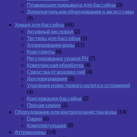
Плавающие покрывала для бассейна
(3)
Дополнительное оборудование и аксессуары
(9)
Химия для бассейна
(48)
Активный кислород
(2)
Тестеры для бассейна
(5)
Хлорирование воды
(11)
Коагулянты
(4)
Регулирование уровня PH
(7)
Комплексная обработка
(4)
Средства от водорослей
(4)
Дехлорирование
(3)
Удаление известкового налета и отложений
(4)
Консервация бассейна
(2)
Прочая химия
(2)
Оборудование для контроля качества воды
(14)
Dарин
(6)
Комплектующие
(8)
Аттракционы
(54)