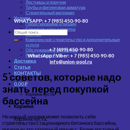
Лестницы и поручни
Трубы и фитинговая арматура
Строительный материал
Услуги
WHATSAPP:
+ 7 (985) 450-90-80
Проектирование и дизайн
Строительство и отделка
Монтаж
Комплексное строительство и дополнительные
услуги
+ 7 (499) 450-90-80
Обслуживание бассейнов
Ремонт бассейнов
WhatsApp / Viber:
+ 7 (985) 450-90-80
Доставка
info@union-pool.ru
Статьи
КОНТАКТЫ
5 советов, которые надо
0.00
₽
знать перед покупкой
Корзина пуста.
бассейна
Корзина
Не каждый человек может позволить себе
Корзина пуста.
строительство стационарного бетонного бассейна,
поскольку это затратный процесс. Более доступный