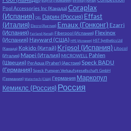
Competition
Bayrol (Германия)
Bestway (Китай)
Coraplax
Pool Accessories Inc (Канада)
(Испания)
Effast
Dарин (Россия)
DEL
(Италия)
Emaux (Гонконг)
Ezarri
Elecro (Англия)
(Испания)
Flexinox
Fiberpool (Испания)
Fairland (Китай)
(Испания)
Hayward (США)
HST Synthetics Ltd
HPE (Испания)
Kripsol (Испания)
Kokido (Китай)
Litocol
(Канада)
Mapei (Италия)
Pahlen
(Италия)
MICROWELL
Speck BADU
(Швеция)
PerAqua (Praher) (Австрия)
(Германия)
Speck Pumpen Verkaufsgesellschaft GmbH
Маркопул
Германия
(Германия)
Watertech (США)
Россия
Кемиклс (Россия)