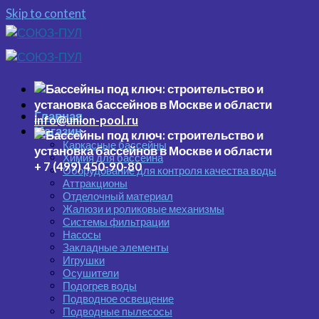
Skip to content
Главная
info@union-pool.ru
Магазин
Каркасные бассейны
Химия для бассейна
+ 7 (499) 450-90-80
Оборудование для контроля качества воды
Аттракционы
Отделочный материал
Жалюзи и роликовые механизмы
Системы фильтрации
Насосы
Закладные элементы
Игрушки
Осушители
Подогрев воды
Подводное освещение
Подводные пылесосы