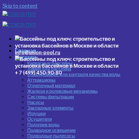
Skip to content
Главная
info@union-pool.ru
Магазин
Каркасные бассейны
Химия для бассейна
+ 7 (499) 450-90-80
Оборудование для контроля качества воды
Аттракционы
Отделочный материал
Жалюзи и роликовые механизмы
Системы фильтрации
Насосы
Закладные элементы
Игрушки
Осушители
Подогрев воды
Подводное освещение
Подводные пылесосы