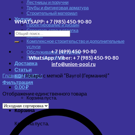
Лестницы и поручни
Трубы и фитинговая арматура
Строительный материал
Услуги
WHATSAPP:
+ 7 (985) 450-90-80
Проектирование и дизайн
Строительство и отделка
Монтаж
Комплексное строительство и дополнительные
услуги
+ 7 (499) 450-90-80
Обслуживание бассейнов
Ремонт бассейнов
WhatsApp / Viber:
+ 7 (985) 450-90-80
Доставка
info@union-pool.ru
Статьи
Главная
/
Товары с меткой “Bayrol (Германия)”
КОНТАКТЫ
Фильтрация
0.00
₽
Отображение единственного товара
Корзина пуста.
Корзина
Корзина пуста.