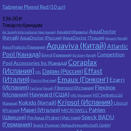
Таблетки Phenol Red (10 шт)
136.00
₽
Товар по брендам
AquaDoctor
Aquabot (Израиль)
Air Supply International (Австралия)
(Китай)
AquaDoctor (Россия)
AquaDoctor (Турция)
Aquant (Китай)
Aquaviva (Китай)
Atlantic
Aqua Products (Германия)
Pool (Канада)
Competition
Bayrol (Германия)
Bestway (Китай)
Coraplax
Pool Accessories Inc (Канада)
(Испания)
Effast
Dарин (Россия)
DEL
(Италия)
Emaux (Гонконг)
Ezarri
Elecro (Англия)
(Испания)
Flexinox
Fiberpool (Испания)
Fairland (Китай)
(Испания)
Hayward (США)
HST Synthetics Ltd
HPE (Испания)
Kripsol (Испания)
Kokido (Китай)
Litocol
(Канада)
Mapei (Италия)
Pahlen
(Италия)
MICROWELL
Speck BADU
(Швеция)
PerAqua (Praher) (Австрия)
(Германия)
Speck Pumpen Verkaufsgesellschaft GmbH