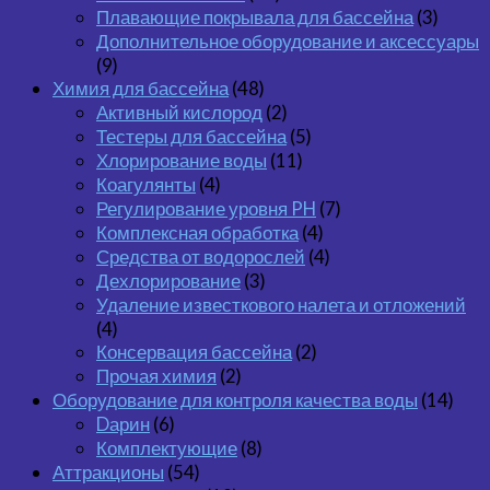
Плавающие покрывала для бассейна
(3)
Дополнительное оборудование и аксессуары
(9)
Химия для бассейна
(48)
Активный кислород
(2)
Тестеры для бассейна
(5)
Хлорирование воды
(11)
Коагулянты
(4)
Регулирование уровня PH
(7)
Комплексная обработка
(4)
Средства от водорослей
(4)
Дехлорирование
(3)
Удаление известкового налета и отложений
(4)
Консервация бассейна
(2)
Прочая химия
(2)
Оборудование для контроля качества воды
(14)
Dарин
(6)
Комплектующие
(8)
Аттракционы
(54)