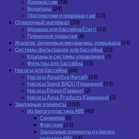
Аэромассаж
(18)
Водопады
(24)
Противотоки и гидромассаж
(12)
Отделочный материал
(20)
Мозаика для бассейна Ezarri
(13)
Пленочное покрытие
(6)
Жалюзи, роликовые механизмы, покрывала
(14)
Системы фильтрации для бассейна
(22)
Клапаны и системы управления
(7)
Фильтры для бассейна
(15)
Насосы для бассейна
(36)
Насосы AquaViva (Китай)
(18)
Насосы Speck BADU (Германия)
(14)
Насосы Emaux (Гонконг)
(2)
Насосы Aqua Products (Германия)
(2)
Закладные элементы
(103)
Из белого пластика ABS
(40)
Скиммера
(5)
Форсунки
(15)
Закладные элементы из белого
пластика ABS
(14)