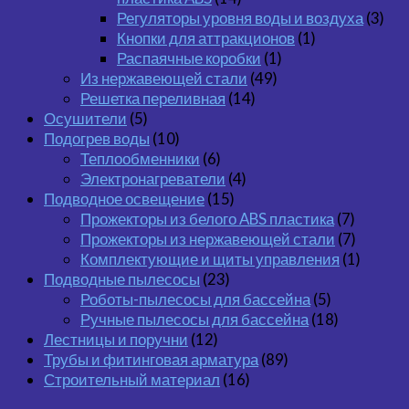
Регуляторы уровня воды и воздуха
(3)
Кнопки для аттракционов
(1)
Распаячные коробки
(1)
Из нержавеющей стали
(49)
Решетка переливная
(14)
Осушители
(5)
Подогрев воды
(10)
Теплообменники
(6)
Электронагреватели
(4)
Подводное освещение
(15)
Прожекторы из белого ABS пластика
(7)
Прожекторы из нержавеющей стали
(7)
Комплектующие и щиты управления
(1)
Подводные пылесосы
(23)
Роботы-пылесосы для бассейна
(5)
Ручные пылесосы для бассейна
(18)
Лестницы и поручни
(12)
Трубы и фитинговая арматура
(89)
Строительный материал
(16)