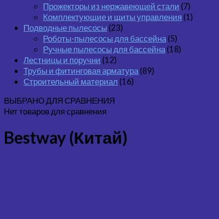
Прожекторы из нержавеющей стали
(7)
Комплектующие и щиты управления
(1)
Подводные пылесосы
(23)
Роботы-пылесосы для бассейна
(5)
Ручные пылесосы для бассейна
(18)
Лестницы и поручни
(12)
Трубы и фитинговая арматура
(89)
Строительный материал
(16)
ВЫБРАНО ДЛЯ СРАВНЕНИЯ
Нет товаров для сравнения
Bestway (Китай)