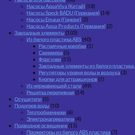
Насосы AquaViva (Китай)
(18)
Насосы Speck BADU (Германия)
(14)
Насосы Emaux (Гонконг)
(2)
Насосы Aqua Products (Германия)
(2)
Закладные элементы
(103)
Из белого пластика ABS
(40)
Распаячные коробки
(1)
Скиммера
(5)
Форсунки
(15)
Закладные элементы из белого пластика
Регуляторы уровня воды и воздуха
(3)
Кнопки для аттракционов
(1)
Из нержавеющей стали
(49)
Решетка переливная
(14)
Осушители
(5)
Подогрев воды
(10)
Теплообменники
(6)
Электронагреватели
(4)
Подводное освещение
(15)
Прожекторы из белого ABS пластика
(7)