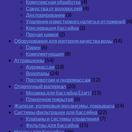
Комплексная обработка
(4)
Средства от водорослей
(4)
Дехлорирование
(3)
Удаление известкового налета и отложений
(4
Консервация бассейна
(2)
Прочая химия
(2)
Оборудование для контроля качества воды
(14)
Dарин
(6)
Комплектующие
(8)
Аттракционы
(54)
Аэромассаж
(18)
Водопады
(24)
Противотоки и гидромассаж
(12)
Отделочный материал
(20)
Мозаика для бассейна Ezarri
(13)
Пленочное покрытие
(6)
Жалюзи, роликовые механизмы, покрывала
(14)
Системы фильтрации для бассейна
(22)
Клапаны и системы управления
(7)
Фильтры для бассейна
(15)
Насосы для бассейна
(36)