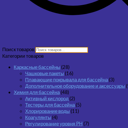
Поиск товаров
Категории товаров
Каркасные бассейны
(28)
Чашковые пакеты
(16)
Плавающие покрывала для бассейна
(3)
Дополнительное оборудование и аксессуары
(
Химия для бассейна
(48)
Активный кислород
(2)
Тестеры для бассейна
(5)
Хлорирование воды
(11)
Коагулянты
(4)
Регулирование уровня PH
(7)