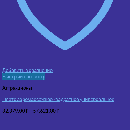
Добавить в сравнение
Быстрый просмотр
Аттракционы
Плато аэромассажное квадратное универсальное
32,379.00
₽
–
57,621.00
₽