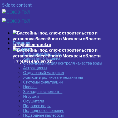
Skip to content
Главная
info@union-pool.ru
Магазин
Каркасные бассейны
Химия для бассейна
+ 7 (499) 450-90-80
Оборудование для контроля качества воды
Аттракционы
Отделочный материал
Жалюзи и роликовые механизмы
Системы фильтрации
Насосы
Закладные элементы
Игрушки
Осушители
Подогрев воды
Подводное освещение
Подводные пылесосы