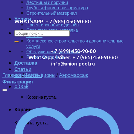
Лестницы и поручни
Трубы и фитинговая арматура
Строительный материал
Услуги
WHATSAPP:
+ 7 (985) 450-90-80
Проектирование и дизайн
Строительство и отделка
Монтаж
Комплексное строительство и дополнительные
услуги
+ 7 (499) 450-90-80
Обслуживание бассейнов
Ремонт бассейнов
WhatsApp / Viber:
+ 7 (985) 450-90-80
Доставка
info@union-pool.ru
Статьи
Главная
/
Аттракционы
/
Аэромассаж
КОНТАКТЫ
Фильтрация
0.00
₽
Корзина пуста.
Корзина
Корзина пуста.