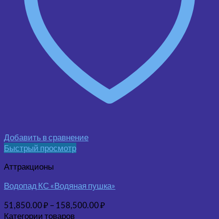
Добавить в сравнение
Быстрый просмотр
Аттракционы
Водопад КС «Водяная пушка»
51,850.00
₽
–
158,500.00
₽
Категории товаров