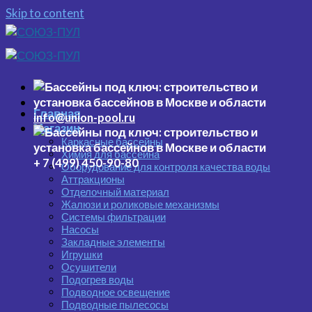
Skip to content
Главная
info@union-pool.ru
Магазин
Каркасные бассейны
Химия для бассейна
+ 7 (499) 450-90-80
Оборудование для контроля качества воды
Аттракционы
Отделочный материал
Жалюзи и роликовые механизмы
Системы фильтрации
Насосы
Закладные элементы
Игрушки
Осушители
Подогрев воды
Подводное освещение
Подводные пылесосы