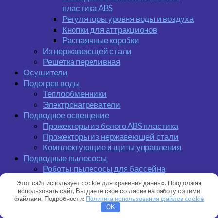
пластика ABS
Регуляторы уровня воды и воздуха
Кнопки для аттракционов
Распаячные коробки
Из нержавеющей стали
Решетка переливная
Осушители
Подогрев воды
Теплообменники
Электронагреватели
Подводное освещение
Прожекторы из белого ABS пластика
Прожекторы из нержавеющей стали
Комплектующие и щиты управления
Подводные пылесосы
Роботы-пылесосы для бассейна
Ручные пылесосы для бассейна
Этот сайт использует cookie для хранения данных. Продолжая
Лестницы и поручни
использовать сайт, Вы даете свое согласие на работу с этими
файлами. Подробности:
Политика использования файлов cookie
Трубы и фитинговая арматура
OK
Строительный материал