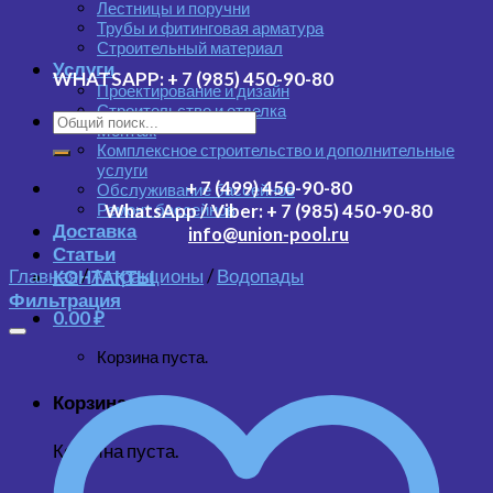
Лестницы и поручни
Трубы и фитинговая арматура
Строительный материал
Услуги
WHATSAPP:
+ 7 (985) 450-90-80
Проектирование и дизайн
Строительство и отделка
Монтаж
Комплексное строительство и дополнительные
услуги
+ 7 (499) 450-90-80
Обслуживание бассейнов
Ремонт бассейнов
WhatsApp / Viber:
+ 7 (985) 450-90-80
Доставка
info@union-pool.ru
Статьи
Главная
/
Аттракционы
/
Водопады
КОНТАКТЫ
Фильтрация
0.00
₽
Корзина пуста.
Корзина
Корзина пуста.