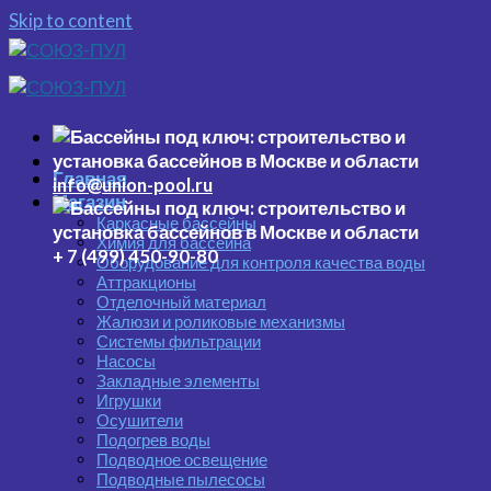
Skip to content
Главная
info@union-pool.ru
Магазин
Каркасные бассейны
Химия для бассейна
+ 7 (499) 450-90-80
Оборудование для контроля качества воды
Аттракционы
Отделочный материал
Жалюзи и роликовые механизмы
Системы фильтрации
Насосы
Закладные элементы
Игрушки
Осушители
Подогрев воды
Подводное освещение
Подводные пылесосы