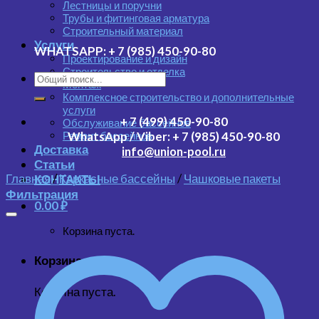
Лестницы и поручни
Трубы и фитинговая арматура
Строительный материал
Услуги
WHATSAPP:
+ 7 (985) 450-90-80
Проектирование и дизайн
Строительство и отделка
Монтаж
Комплексное строительство и дополнительные
услуги
+ 7 (499) 450-90-80
Обслуживание бассейнов
Ремонт бассейнов
WhatsApp / Viber:
+ 7 (985) 450-90-80
Доставка
info@union-pool.ru
Статьи
Главная
/
Каркасные бассейны
/
Чашковые пакеты
КОНТАКТЫ
Фильтрация
0.00
₽
Корзина пуста.
Корзина
Корзина пуста.