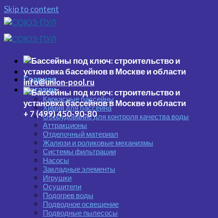
Skip to content
Главная
info@union-pool.ru
Магазин
Каркасные бассейны
Химия для бассейна
+ 7 (499) 450-90-80
Оборудование для контроля качества воды
Аттракционы
Отделочный материал
Жалюзи и роликовые механизмы
Системы фильтрации
Насосы
Закладные элементы
Игрушки
Осушители
Подогрев воды
Подводное освещение
Подводные пылесосы