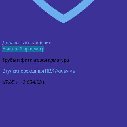
Добавить в сравнение
Быстрый просмотр
Трубы и фитинговая арматура
Втулка переходная ПВХ Aquaviva
67.65
₽
–
2,654.03
₽