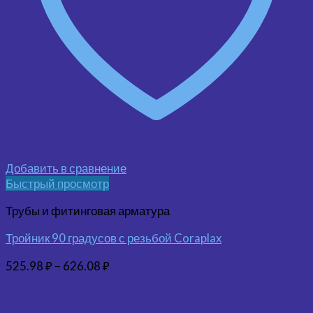
Добавить в сравнение
Быстрый просмотр
Трубы и фитинговая арматура
Тройник 90 градусов с резьбой Coraplax
525.98
₽
–
626.08
₽