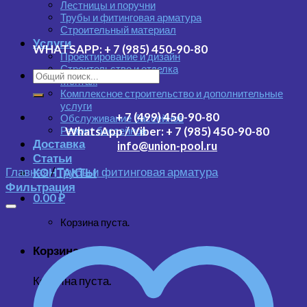
Лестницы и поручни
Трубы и фитинговая арматура
Строительный материал
Услуги
WHATSAPP:
+ 7 (985) 450-90-80
Проектирование и дизайн
Строительство и отделка
Монтаж
Комплексное строительство и дополнительные
услуги
+ 7 (499) 450-90-80
Обслуживание бассейнов
Ремонт бассейнов
WhatsApp / Viber:
+ 7 (985) 450-90-80
Доставка
info@union-pool.ru
Статьи
Главная
/
Трубы и фитинговая арматура
КОНТАКТЫ
Фильтрация
0.00
₽
Корзина пуста.
Корзина
Корзина пуста.