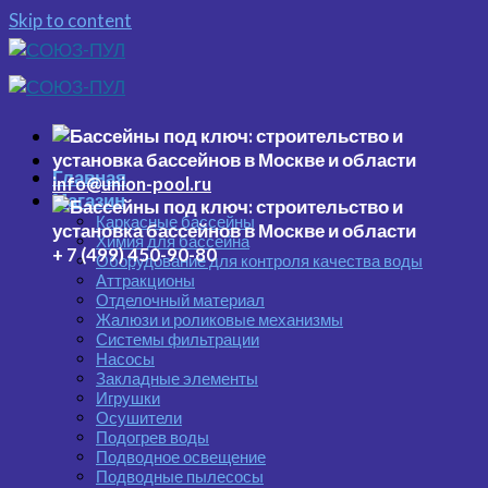
Skip to content
Главная
info@union-pool.ru
Магазин
Каркасные бассейны
Химия для бассейна
+ 7 (499) 450-90-80
Оборудование для контроля качества воды
Аттракционы
Отделочный материал
Жалюзи и роликовые механизмы
Системы фильтрации
Насосы
Закладные элементы
Игрушки
Осушители
Подогрев воды
Подводное освещение
Подводные пылесосы