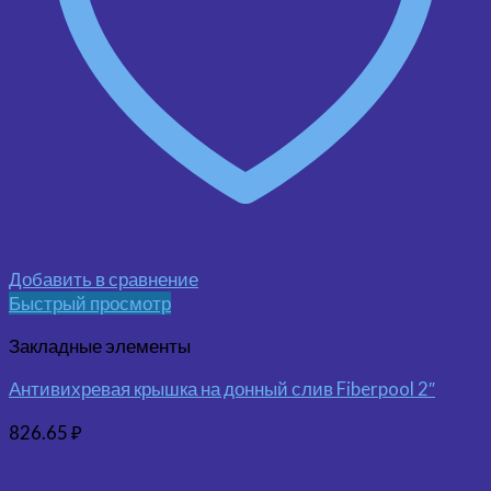
Добавить в сравнение
Быстрый просмотр
Закладные элементы
Антивихревая крышка на донный слив Fiberpool 2″
826.65
₽