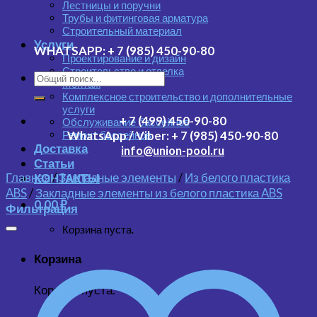
Лестницы и поручни
Трубы и фитинговая арматура
Строительный материал
Услуги
WHATSAPP:
+ 7 (985) 450-90-80
Проектирование и дизайн
Строительство и отделка
Монтаж
Комплексное строительство и дополнительные
услуги
+ 7 (499) 450-90-80
Обслуживание бассейнов
Ремонт бассейнов
WhatsApp / Viber:
+ 7 (985) 450-90-80
Доставка
info@union-pool.ru
Статьи
Главная
/
Закладные элементы
/
Из белого пластика
КОНТАКТЫ
ABS
/
Закладные элементы из белого пластика ABS
0.00
₽
Фильтрация
Корзина пуста.
Корзина
Корзина пуста.