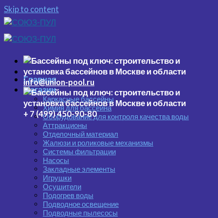
Skip to content
Главная
info@union-pool.ru
Магазин
Каркасные бассейны
Химия для бассейна
+ 7 (499) 450-90-80
Оборудование для контроля качества воды
Аттракционы
Отделочный материал
Жалюзи и роликовые механизмы
Системы фильтрации
Насосы
Закладные элементы
Игрушки
Осушители
Подогрев воды
Подводное освещение
Подводные пылесосы