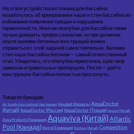
На этапе устройства котлована для бассейна
позаботьтесь об армировании чаши и стен бассейна во
избежание появления трещин и нарушения
герметичности. Монтаж опалубки для бассейна также
лучше доверить профессионалам, но при должном
опыте заливки бетонных конструкций можно
справиться с этой задачей самостоятельно. Заливка
стен чаши бассейна бетоном — самый ответственный
этап. Убедитесь, что опалубка герметична, а раствор
замешан в правильных пропорциях. После — дайте
конструкции бассейна полностью просохнуть.
Товар по брендам
AquaDoctor
Aquabot (Израиль)
Air Supply International (Австралия)
(Китай)
AquaDoctor (Россия)
AquaDoctor (Турция)
Aquant (Китай)
Aquaviva (Китай)
Atlantic
Aqua Products (Германия)
Pool (Канада)
Competition
Bayrol (Германия)
Bestway (Китай)