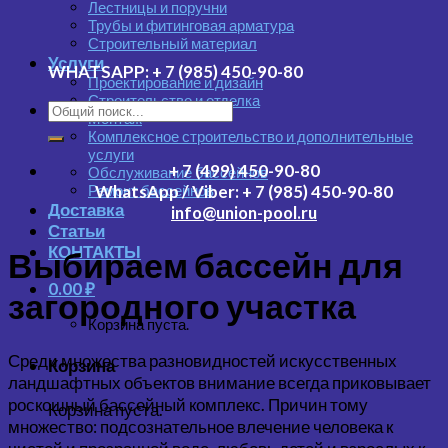
Лестницы и поручни
Трубы и фитинговая арматура
Строительный материал
Услуги
WHATSAPP:
+ 7 (985) 450-90-80
Проектирование и дизайн
Строительство и отделка
Монтаж
Комплексное строительство и дополнительные
услуги
+ 7 (499) 450-90-80
Обслуживание бассейнов
Ремонт бассейнов
WhatsApp / Viber:
+ 7 (985) 450-90-80
Доставка
info@union-pool.ru
Статьи
КОНТАКТЫ
Выбираем бассейн для
0.00
₽
загородного участка
Корзина пуста.
Среди множества разновидностей искусственных
Корзина
ландшафтных объектов внимание всегда приковывает
роскошный бассейный комплекс. Причин тому
Корзина пуста.
множество: подсознательное влечение человека к