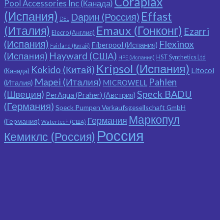
Coraplax
Pool Accessories Inc (Канада)
(Испания)
Effast
Dарин (Россия)
DEL
(Италия)
Emaux (Гонконг)
Ezarri
Elecro (Англия)
(Испания)
Flexinox
Fiberpool (Испания)
Fairland (Китай)
(Испания)
Hayward (США)
HST Synthetics Ltd
HPE (Испания)
Kripsol (Испания)
Kokido (Китай)
Litocol
(Канада)
Mapei (Италия)
Pahlen
(Италия)
MICROWELL
Speck BADU
(Швеция)
PerAqua (Praher) (Австрия)
(Германия)
Speck Pumpen Verkaufsgesellschaft GmbH
Маркопул
Германия
(Германия)
Watertech (США)
Россия
Кемиклс (Россия)