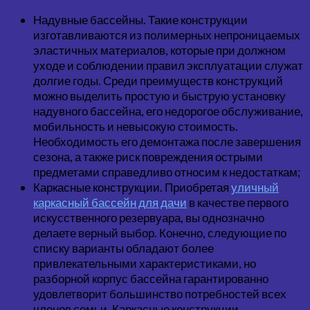
Надувные бассейны. Такие конструкции
изготавливаются из полимерных непроницаемых
эластичных материалов, которые при должном
уходе и соблюдении правил эксплуатации служат
долгие годы. Среди преимуществ конструкций
можно выделить простую и быструю установку
надувного бассейна, его недорогое обслуживание,
мобильность и невысокую стоимость.
Необходимость его демонтажа после завершения
сезона, а также риск повреждения острыми
предметами справедливо относим к недостаткам;
Каркасные конструкции. Приобретая
уличный
каркасный бассейн для дачи
в качестве первого
искусственного резервуара, вы однозначно
делаете верный выбор. Конечно, следующие по
списку варианты обладают более
привлекательными характеристиками, но
разборной корпус бассейна гарантированно
удовлетворит большинство потребностей всех
членов семьи. Каркасные конструкции