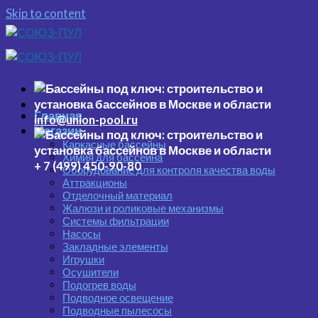
Skip to content
Главная
info@union-pool.ru
Магазин
Каркасные бассейны
Химия для бассейна
+ 7 (499) 450-90-80
Оборудование для контроля качества воды
Аттракционы
Отделочный материал
Жалюзи и роликовые механизмы
Системы фильтрации
Насосы
Закладные элементы
Игрушки
Осушители
Подогрев воды
Подводное освещение
Подводные пылесосы