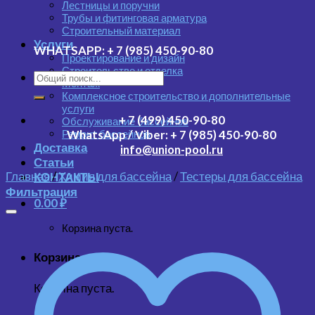
Лестницы и поручни
Трубы и фитинговая арматура
Строительный материал
Услуги
WHATSAPP:
+ 7 (985) 450-90-80
Проектирование и дизайн
Строительство и отделка
Монтаж
Комплексное строительство и дополнительные
услуги
+ 7 (499) 450-90-80
Обслуживание бассейнов
Ремонт бассейнов
WhatsApp / Viber:
+ 7 (985) 450-90-80
Доставка
info@union-pool.ru
Статьи
Главная
/
Химия для бассейна
/
Тестеры для бассейна
КОНТАКТЫ
Фильтрация
0.00
₽
Корзина пуста.
Корзина
Корзина пуста.