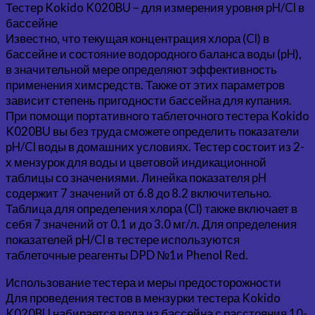
Тестер Kokido K020BU – для измерения уровня pH/Cl в
бассейне
Известно, что текущая концентрация хлора (Cl) в
бассейне и состояние водородного баланса воды (pH),
в значительной мере определяют эффективность
применения химсредств. Также от этих параметров
зависит степень пригодности бассейна для купания.
При помощи портативного таблеточного тестера Kokido
K020BU вы без труда сможете определить показатели
pH/Cl воды в домашних условиях. Тестер состоит из 2-
х мензурок для воды и цветовой индикационной
таблицы со значениями. Линейка показателя pH
содержит 7 значений от 6.8 до 8.2 включительно.
Таблица для определения хлора (Cl) также включает в
себя 7 значений от 0.1 и до 3.0 мг/л. Для определения
показателей pH/Cl в тестере используются
таблеточные реагенты DPD №1и Phenol Red.
Использование тестера и меры предосторожности
Для проведения тестов в мензурки тестера Kokido
K020BU набирается вода из бассейна с расстояния 10-