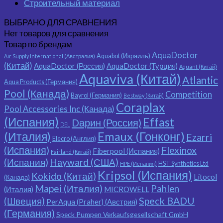
Строительный материал
ВЫБРАНО ДЛЯ СРАВНЕНИЯ
Нет товаров для сравнения
Товар по брендам
AquaDoctor
Aquabot (Израиль)
Air Supply International (Австралия)
(Китай)
AquaDoctor (Россия)
AquaDoctor (Турция)
Aquant (Китай)
Aquaviva (Китай)
Atlantic
Aqua Products (Германия)
Pool (Канада)
Competition
Bayrol (Германия)
Bestway (Китай)
Coraplax
Pool Accessories Inc (Канада)
(Испания)
Effast
Dарин (Россия)
DEL
(Италия)
Emaux (Гонконг)
Ezarri
Elecro (Англия)
(Испания)
Flexinox
Fiberpool (Испания)
Fairland (Китай)
(Испания)
Hayward (США)
HST Synthetics Ltd
HPE (Испания)
Kripsol (Испания)
Kokido (Китай)
Litocol
(Канада)
Mapei (Италия)
Pahlen
(Италия)
MICROWELL
Speck BADU
(Швеция)
PerAqua (Praher) (Австрия)
(Германия)
Speck Pumpen Verkaufsgesellschaft GmbH