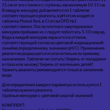
15 см от его стенок и с глубины, как минимум 10-15 см.
В каждую мензурку добавляется по 1 таблетке
соответствующего реагента, в pH отсек кладется
таблетка Phenol Red, в Cl отсек DPD №1
соответственно. После плотного закупоривания
мензурок пробками их следует поболтать 5-10 секунд.
Вода в каждой мензурке окрасится в оттенок,
соответствующий согласно цветовой индикационной
линейке определенному значению pH/Cl. Применение
реагентов разрешается исключительно по прямому
назначению. Таблетки не глотать! Беречь от попадания
в глаза или на кожу! Беречь от маленьких детей!
Хранить реагенты рекомендуется только в запаянном
виде.
Для определения каждого параметра используется 1
таблетка нужного реагента
Удобные мензурки с цветовой шкалой значений
КОМПЛЕКТ: