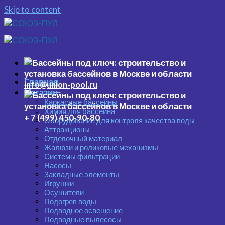
Skip to content
Главная
info@union-pool.ru
Магазин
Каркасные бассейны
Химия для бассейна
+ 7 (499) 450-90-80
Оборудование для контроля качества воды
Аттракционы
Отделочный материал
Жалюзи и роликовые механизмы
Системы фильтрации
Насосы
Закладные элементы
Игрушки
Осушители
Подогрев воды
Подводное освещение
Подводные пылесосы