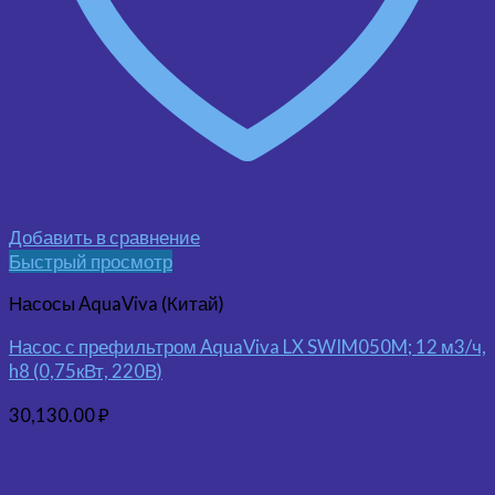
Добавить в сравнение
Быстрый просмотр
Насосы AquaViva (Китай)
Насос с префильтром AquaViva LX SWIM050M; 12 м3/ч,
h8 (0,75кВт, 220В)
30,130.00
₽