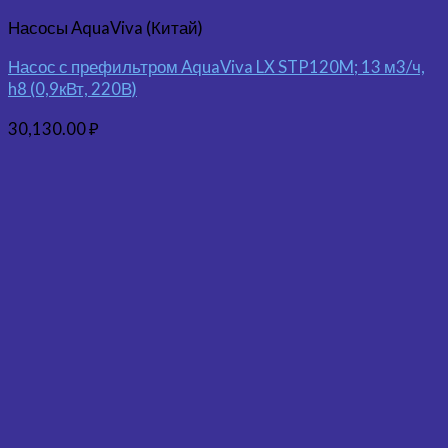
Насосы AquaViva (Китай)
Насос с префильтром AquaViva LX STP120M; 13 м3/ч,
h8 (0,9кВт, 220В)
30,130.00
₽