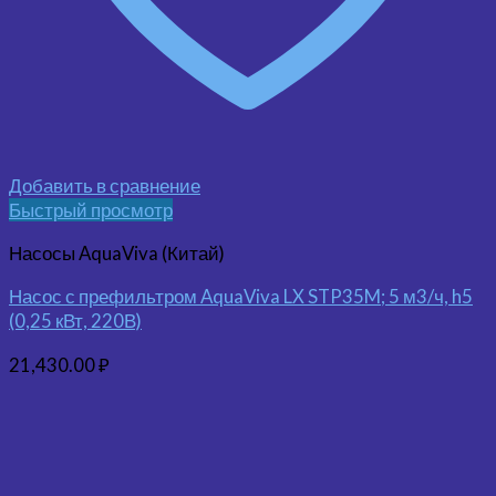
Добавить в сравнение
Быстрый просмотр
Насосы AquaViva (Китай)
Насос с префильтром AquaViva LX STP35M; 5 м3/ч, h5
(0,25 кВт, 220В)
21,430.00
₽