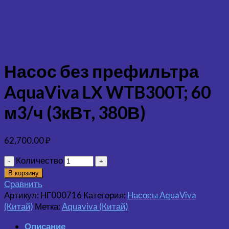
Насос без префильтра
AquaViva LX WTB300T; 60
м3/ч (3кВт, 380В)
62,700.00
₽
Количество
В корзину
Сравнить
Артикул:
НГ000716
Категория:
Насосы AquaViva
(Китай)
Метка:
Aquaviva (Китай)
Описание