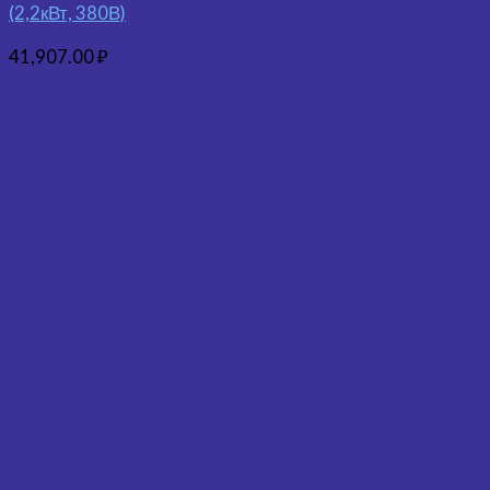
(2,2кВт, 380В)
41,907.00
₽