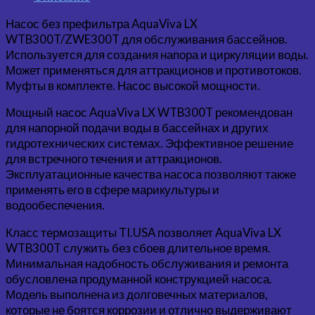
Насос без префильтра AquaViva LX
WTB300T/ZWE300T для обслуживания бассейнов.
Используется для создания напора и циркуляции воды.
Может применяться для аттракционов и противотоков.
Муфты в комплекте. Насос высокой мощности.
Мощный насос AquaViva LX WTB300T рекомендован
для напорной подачи воды в бассейнах и других
гидротехнических системах. Эффективное решение
для встречного течения и аттракционов.
Эксплуатационные качества насоса позволяют также
применять его в сфере марикультуры и
водообеспечения.
Класс термозащиты TI.USA позволяет AquaViva LX
WTB300T служить без сбоев длительное время.
Минимальная надобность обслуживания и ремонта
обусловлена продуманной конструкцией насоса.
Модель выполнена из долговечных материалов,
которые не боятся коррозии и отлично выдерживают