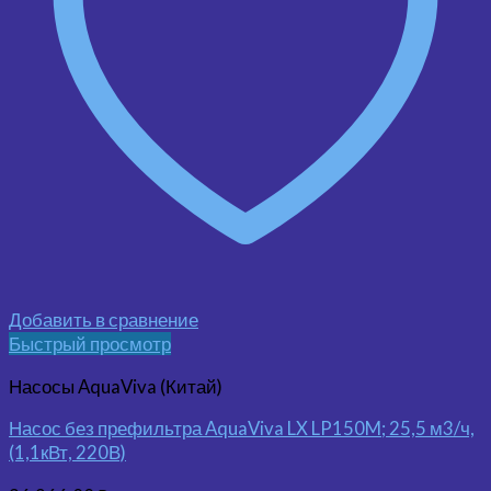
Добавить в сравнение
Быстрый просмотр
Насосы AquaViva (Китай)
Насос без префильтра AquaViva LX LP150M; 25,5 м3/ч,
(1,1кВт, 220В)