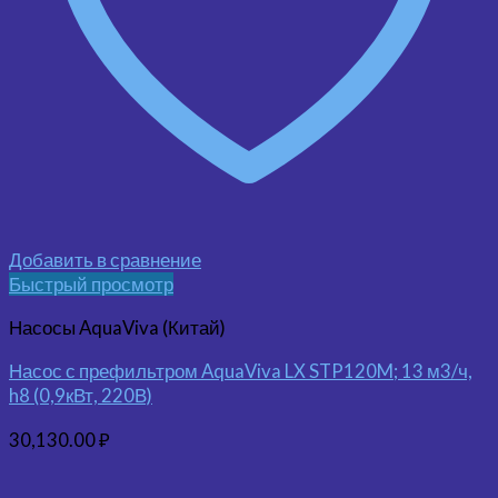
Добавить в сравнение
Быстрый просмотр
Насосы AquaViva (Китай)
Насос с префильтром AquaViva LX STP120M; 13 м3/ч,
h8 (0,9кВт, 220В)
30,130.00
₽