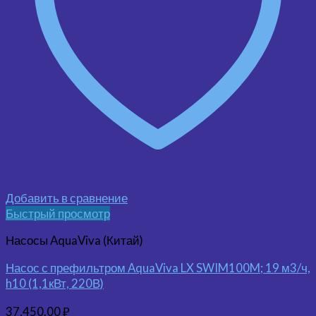
Добавить в сравнение
Быстрый просмотр
Насосы AquaViva (Китай)
Насос с префильтром AquaViva LX SWIM100M; 19 м3/ч,
h10 (1,1кВт, 220В)
37,450.00
₽