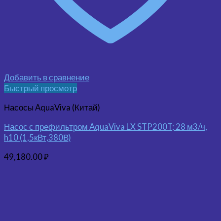
Добавить в сравнение
Быстрый просмотр
Насосы AquaViva (Китай)
Насос с префильтром AquaViva LX STP200T; 28 м3/ч,
h10 (1,5кВт,380В)
49,180.00
₽