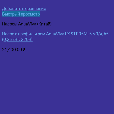
Добавить в сравнение
Быстрый просмотр
Насосы AquaViva (Китай)
Насос с префильтром AquaViva LX STP35M; 5 м3/ч, h5
(0,25 кВт, 220В)
21,430.00
₽