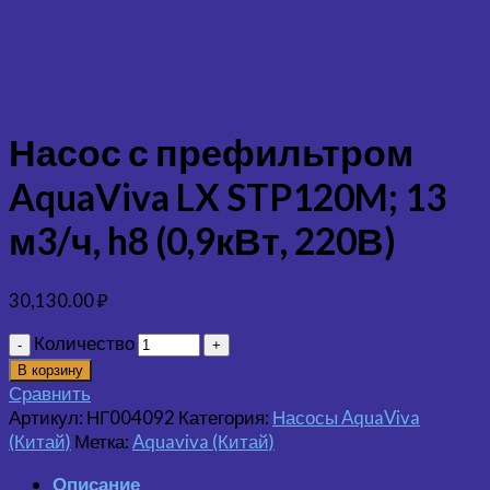
Насос с префильтром
AquaViva LX STP120M; 13
м3/ч, h8 (0,9кВт, 220В)
30,130.00
₽
Количество
В корзину
Сравнить
Артикул:
НГ004092
Категория:
Насосы AquaViva
(Китай)
Метка:
Aquaviva (Китай)
Описание