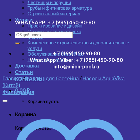
Лестницы и поручни
Трубы и фитинговая арматура
Строительный материал
Услуги
WHATSAPP:
+ 7 (985) 450-90-80
Проектирование и дизайн
Строительство и отделка
Монтаж
Комплексное строительство и дополнительные
услуги
+ 7 (499) 450-90-80
Обслуживание бассейнов
Ремонт бассейнов
WhatsApp / Viber:
+ 7 (985) 450-90-80
Доставка
info@union-pool.ru
Статьи
Главная
/
Насосы для бассейна
/
Насосы AquaViva
КОНТАКТЫ
(Китай)
0.00
₽
Фильтрация
Корзина пуста.
Корзина
Корзина пуста.