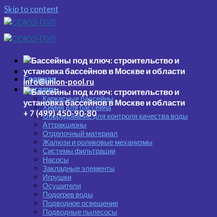
Skip to content
Главная
info@union-pool.ru
Магазин
Каркасные бассейны
Химия для бассейна
+ 7 (499) 450-90-80
Оборудование для контроля качества воды
Аттракционы
Отделочный материал
Жалюзи и роликовые механизмы
Системы фильтрации
Насосы
Закладные элементы
Игрушки
Осушители
Подогрев воды
Подводное освещение
Подводные пылесосы