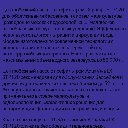
Центробежный насос с префильтром LX pumps STP120
для обслуживания бассейнов и систем марикультуры
(разведение морских водорослей, рыб, моллюсков,
ракообразных в искусственных условиях). Эффективно
используется для фильтрации и циркуляции воды.
Модель изготовлена по современной технологии с
использованием долговечных термостойких,
антикоррозийных материалов. Насос рассчитан на
максимальный объем водного резервуара до 52 000 л.
Центробежный насос с префильтром AquaViva LX
STP120 рекомендован для обслуживания бассейнов и
других гидротехнических систем объемом до 52 тыс.л.
Эксплуатационные качества насоса позволяют также
применять его в сфере марикультуры и
водообеспечения. Эффективное решение для
рециркуляции, фильтрации и напорной подачи воды.
Класс термозащиты TI.USA позволяет AquaViva LX
STP120 служить без сбоев длительное время.