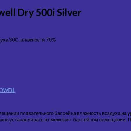
l Dry 500i Silver
духа 30С, влажности 70%
OWELL
ещении плавательного бассейна влажность воздуха на у
ожно устанавливать в смежном с бассейном помещении. 