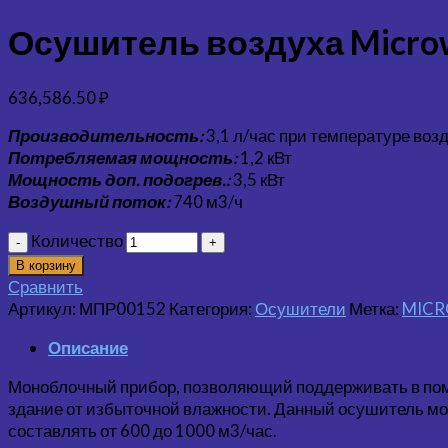
Осушитель воздуха Microwel
636,586.50
₽
Производительность:
3,1 л/час при температуре воз
Потребляемая мощность:
1,2 кВт
Мощность доп. подогрев.:
3,5 кВт
Воздушный поток:
740 м3/ч
Количество
В корзину
Сравнить
Артикул:
МПР00152
Категория:
Осушители
Метка:
MICR
Описание
Моноблочный прибор, позволяющий поддерживать в пом
здание от избыточной влажности. Данный осушитель м
составлять от 600 до 1000 м3/час.