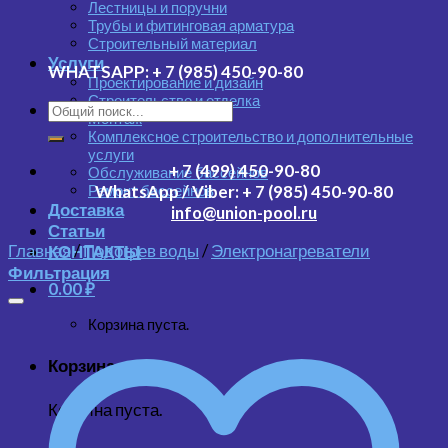
Лестницы и поручни
Трубы и фитинговая арматура
Строительный материал
Услуги
WHATSAPP:
+ 7 (985) 450-90-80
Проектирование и дизайн
Строительство и отделка
Монтаж
Комплексное строительство и дополнительные
услуги
+ 7 (499) 450-90-80
Обслуживание бассейнов
Ремонт бассейнов
WhatsApp / Viber:
+ 7 (985) 450-90-80
Доставка
info@union-pool.ru
Статьи
Главная
/
Подогрев воды
/
Электронагреватели
КОНТАКТЫ
Фильтрация
0.00
₽
Корзина пуста.
Корзина
Корзина пуста.