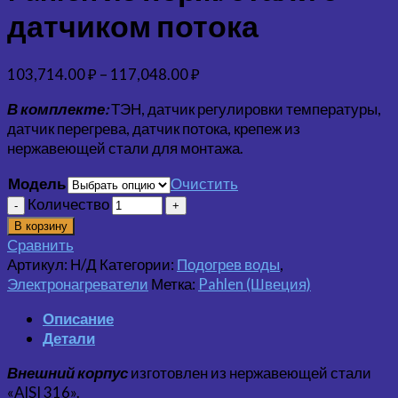
датчиком потока
103,714.00
₽
–
117,048.00
₽
В комплекте:
ТЭН, датчик регулировки температуры,
датчик перегрева, датчик потока, крепеж из
нержавеющей стали для монтажа.
Модель
Очистить
Количество
В корзину
Сравнить
Артикул:
Н/Д
Категории:
Подогрев воды
,
Электронагреватели
Метка:
Pahlen (Швеция)
Описание
Детали
Внешний корпус
изготовлен из нержавеющей стали
«AISI 316».