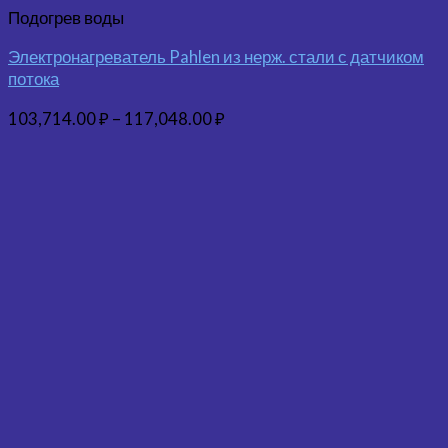
Подогрев воды
Электронагреватель Pahlen из нерж. стали с датчиком
потока
103,714.00
₽
–
117,048.00
₽