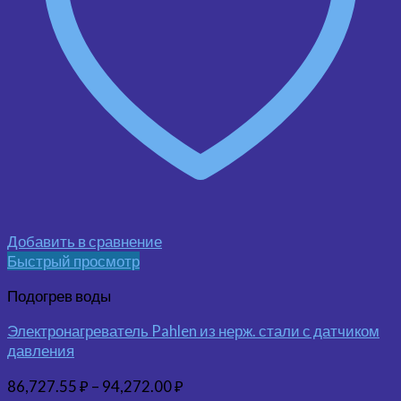
Добавить в сравнение
Быстрый просмотр
Подогрев воды
Электронагреватель Pahlen из нерж. стали с датчиком
давления
86,727.55
₽
–
94,272.00
₽