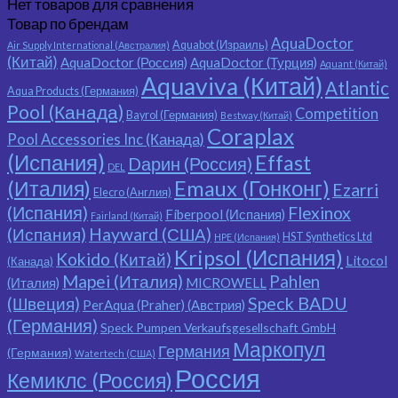
Нет товаров для сравнения
Товар по брендам
AquaDoctor
Aquabot (Израиль)
Air Supply International (Австралия)
(Китай)
AquaDoctor (Россия)
AquaDoctor (Турция)
Aquant (Китай)
Aquaviva (Китай)
Atlantic
Aqua Products (Германия)
Pool (Канада)
Competition
Bayrol (Германия)
Bestway (Китай)
Coraplax
Pool Accessories Inc (Канада)
(Испания)
Effast
Dарин (Россия)
DEL
(Италия)
Emaux (Гонконг)
Ezarri
Elecro (Англия)
(Испания)
Flexinox
Fiberpool (Испания)
Fairland (Китай)
(Испания)
Hayward (США)
HST Synthetics Ltd
HPE (Испания)
Kripsol (Испания)
Kokido (Китай)
Litocol
(Канада)
Mapei (Италия)
Pahlen
(Италия)
MICROWELL
Speck BADU
(Швеция)
PerAqua (Praher) (Австрия)
(Германия)
Speck Pumpen Verkaufsgesellschaft GmbH
Маркопул
Германия
(Германия)
Watertech (США)
Россия
Кемиклс (Россия)