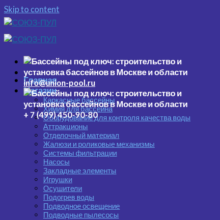
Skip to content
Главная
info@union-pool.ru
Магазин
Каркасные бассейны
Химия для бассейна
+ 7 (499) 450-90-80
Оборудование для контроля качества воды
Аттракционы
Отделочный материал
Жалюзи и роликовые механизмы
Системы фильтрации
Насосы
Закладные элементы
Игрушки
Осушители
Подогрев воды
Подводное освещение
Подводные пылесосы