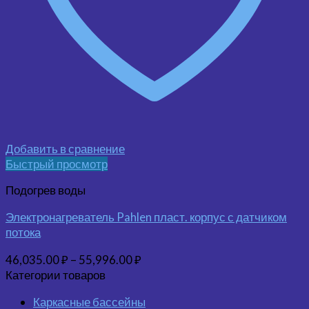
Добавить в сравнение
Быстрый просмотр
Подогрев воды
Электронагреватель Pahlen пласт. корпус с датчиком
потока
46,035.00
₽
–
55,996.00
₽
Категории товаров
Каркасные бассейны