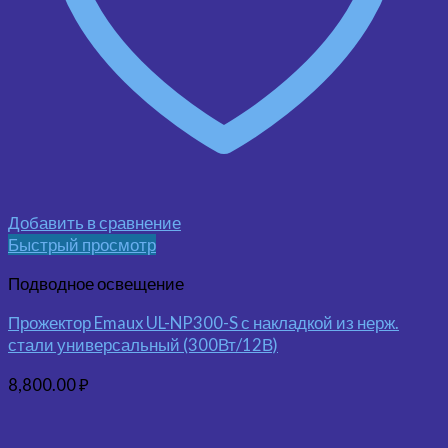
Добавить в сравнение
Быстрый просмотр
Подводное освещение
Прожектор Emaux UL-NP300-S с накладкой из нерж.
стали универсальный (300Вт/12В)
8,800.00
₽