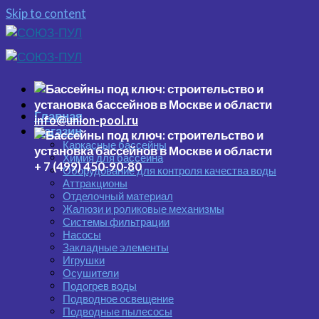
Skip to content
Главная
info@union-pool.ru
Магазин
Каркасные бассейны
Химия для бассейна
+ 7 (499) 450-90-80
Оборудование для контроля качества воды
Аттракционы
Отделочный материал
Жалюзи и роликовые механизмы
Системы фильтрации
Насосы
Закладные элементы
Игрушки
Осушители
Подогрев воды
Подводное освещение
Подводные пылесосы