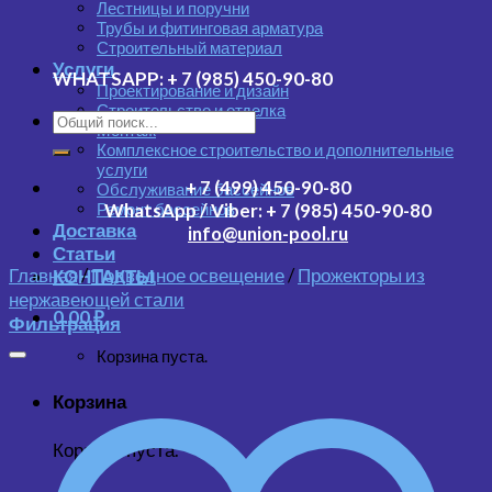
Лестницы и поручни
Трубы и фитинговая арматура
Строительный материал
Услуги
WHATSAPP:
+ 7 (985) 450-90-80
Проектирование и дизайн
Строительство и отделка
Монтаж
Комплексное строительство и дополнительные
услуги
+ 7 (499) 450-90-80
Обслуживание бассейнов
Ремонт бассейнов
WhatsApp / Viber:
+ 7 (985) 450-90-80
Доставка
info@union-pool.ru
Статьи
Главная
/
Подводное освещение
/
Прожекторы из
КОНТАКТЫ
нержавеющей стали
0.00
₽
Фильтрация
Корзина пуста.
Корзина
Корзина пуста.