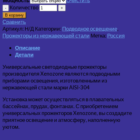
Мощность
Очистить
Количество
В корзину
Сравнить
Артикул:
Н/Д
Категории:
Подводное освещение
,
Прожекторы из нержавеющей стали
Метка:
Россия
Описание
Детали
Универсальные светодиодные прожекторы
производителя Xenozone являются подводными
приборами освещения, изготовленными из
нержавеющей стали марки AISI-304
Установка может осуществляться в плавательных
бассейнах, прудах, фонтанах. С приобретением
универсальных прожекторов Xenozone, вы создадите
приятное освещение и атмосферу, наполненную
уютом.