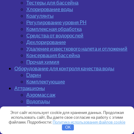
Тестеры для бассейна
Хлорирование воды
Коагулянты
Регулирование уровня PH
Комплексная обработка
Средства от водорослей
Дехлорирование
Удаление известкового налета и отложений
Консервация бассейна
Прочая химия
Оборудование для контроля качества воды
Dарин
Комплектующие
Аттракционы
Аэромассаж
Водопады
Противотоки и гидромассаж
Этот сайт использует cookie для хранения данных. Продолжая
Отделочный материал
использовать сайт, Вы даете свое согласие на работу с этими
Мозаика для бассейна Ezarri
файлами. Подробности:
Политика использования файлов cookie
Пленочное покрытие
OK